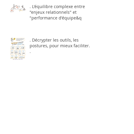
. L'équilibre complexe entre
"enjeux relationnels" et
"performance d'équipe&q
. Décrypter les outils, les
postures, pour mieux faciliter...
.
. La Coopérative aux Bains-
douches .
. Dans mon cartable de rentrée,
j'ai... .