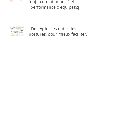
"enjeux relationnels" et
"performance d'équipe&q
. Décrypter les outils, les
postures, pour mieux faciliter...
.
. La Coopérative aux Bains-
douches .
. Dans mon cartable de rentrée,
j'ai... .