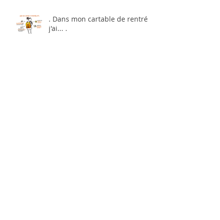
. Dans mon cartable de rentrée,
j'ai... .
. Rencontres Nationales de
l'Education .
. Manager autrement : avec
plus de couleurs ? .
. Osons l'école de demain ! .