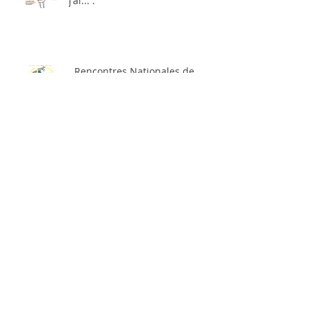
j'ai... .
. Rencontres Nationales de
l'Education .
. Manager autrement : avec
plus de couleurs ? .
. Osons l'école de demain ! .
Archives